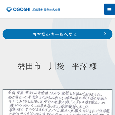
内
メ
容
を
イ
ス
キ
ン
Prev
ッ
前のお客様の声へ
次のお客様の声へ
お客様の声一覧へ戻る
プ
メ
浜松市 南区 若林町 U 様
南区 米津町 落合 様
ニ
ュ
磐田市 川袋 平澤 様
ー