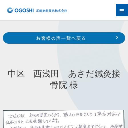
内
メ
容
を
イ
ス
キ
ン
Prev
ッ
前のお客様の声へ
次のお客様の声へ
お客様の声一覧へ戻る
プ
メ
南区 鶴見町 伊藤 様
浜松市 南区 白羽町 T 様
ニ
ュ
中区 西浅田 あさだ鍼灸接
ー
骨院 様