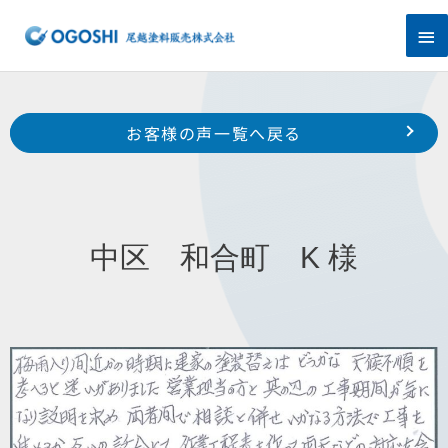
内
メ
容
を
イ
ス
キ
ン
Prev
ッ
前のお客様の声へ
次のお客様の声へ
お客様の声一覧へ戻る
プ
メ
中区 尾張町 T 様
中区 富塚町 O 様
ニ
ュ
中区 和合町 K 様
ー