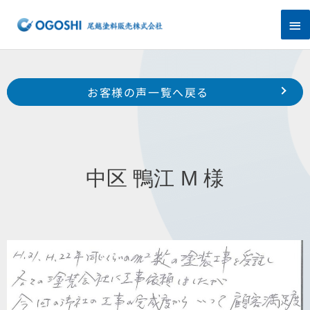
内
メ
容
を
イ
ス
キ
ン
Prev
ッ
前のお客様の声へ
次のお客様の声へ
お客様の声一覧へ戻る
プ
メ
東区 大瀬町 O 様
中区 中田町 H様
ニ
ュ
中区 鴨江 M 様
ー