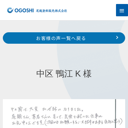
内
メ
容
を
イ
ス
キ
ン
Prev
ッ
前のお客様の声へ
次のお客様の声へ
お客様の声一覧へ戻る
プ
メ
北区 細江町 気賀 N 様
中区 中島町 杉山 様
ニ
ュ
中区 鴨江 K 様
ー