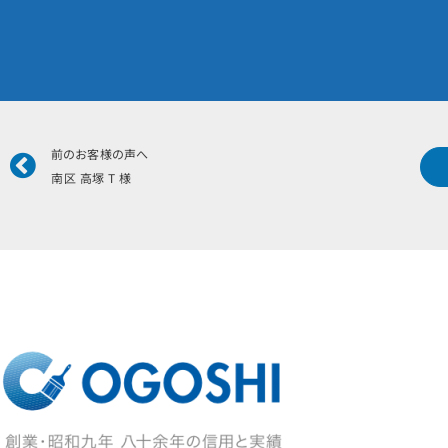
Prev
前のお客様の声へ
南区 高塚 T 様