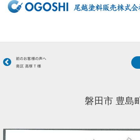
内
容
を
ス
キ
ッ
プ
Prev
前のお客様の声へ
南区 高塚 T 様
磐田市 豊島町