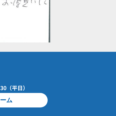
7：30（平日）
ーム