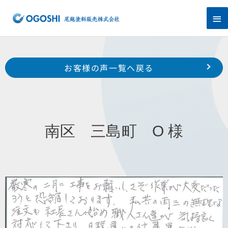
内
メ
容
を
イ
ス
キ
ン
Prev
ッ
前のお客様の声へ
次のお客様の声へ
お客様の声一覧へ戻る
プ
メ
磐田市 川袋 F 様
東区 天王町 山下邸 様
ニ
ュ
南区 三島町 O 様
ー