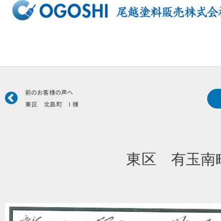
内
容
を
ス
キ
ッ
プ
Prev
前のお客様の声へ
東区 北島町 I 様
東区 有玉南町