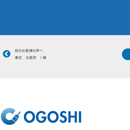
Prev
前のお客様の声へ
東区 北島町 I 様