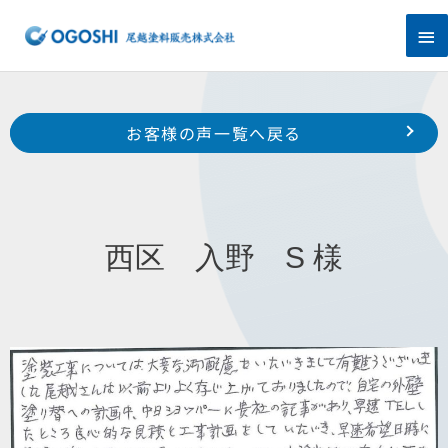
内
メ
容
を
イ
ス
キ
ン
Prev
ッ
前のお客様の声へ
次のお客様の声へ
お客様の声一覧へ戻る
プ
メ
西区 湖東 N 様
南区 下江町 M 様
ニ
ュ
西区 入野 S 様
ー