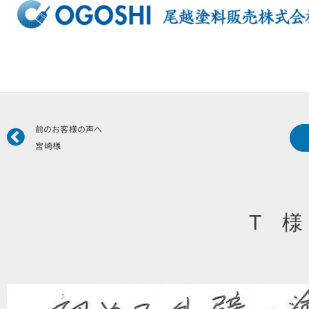
内
容
を
ス
キ
ッ
プ
Prev
前のお客様の声へ
宮崎様
T 様