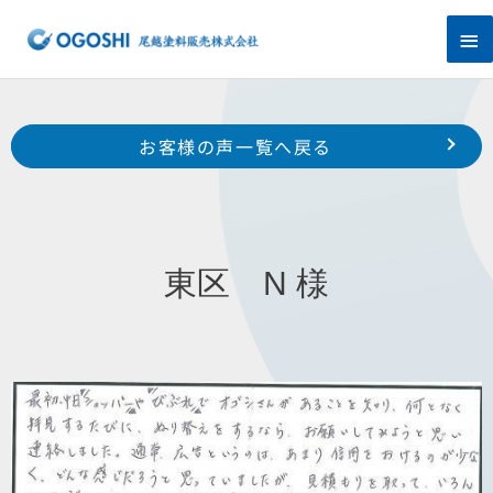
内
メ
容
を
イ
ス
キ
ン
Prev
ッ
前のお客様の声へ
次のお客様の声へ
お客様の声一覧へ戻る
プ
メ
南区瓜内町ヴェルメゾン 様
M 様
ニ
ュ
東区 N 様
ー