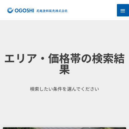
内
メ
容
を
イ
ス
キ
ン
ッ
プ
メ
ニ
エリア・価格帯の検索結
ュ
果
ー
検索したい条件を選んでください