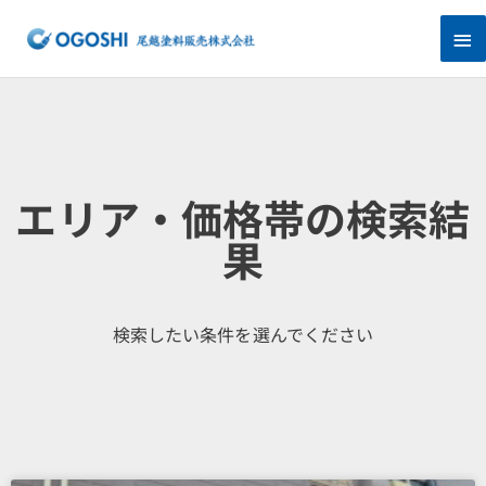
内
メ
容
を
イ
ス
キ
ン
ッ
プ
メ
ニ
エリア・価格帯の検索結
ュ
果
ー
検索したい条件を選んでください