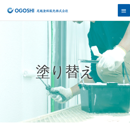
内
メ
容
を
イ
ス
キ
ン
ッ
プ
メ
ニ
ュ
塗り替え
ー