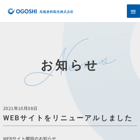
内
メ
容
を
イ
ス
キ
ン
ッ
プ
メ
ニ
お知らせ
ュ
ー
2021年10月08日
WEBサイトをリニューアルしました
WEBサイト開設のお知らせ