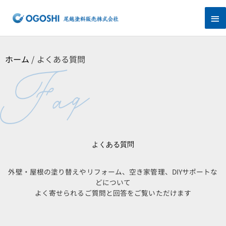
内
メ
容
を
イ
ス
キ
ン
ッ
ホーム
/
よくある質問
プ
メ
ニ
ュ
ー
よくある質問
外壁・屋根の塗り替えやリフォーム、空き家管理、DIYサポートな
どについて
よく寄せられるご質問と回答をご覧いただけます