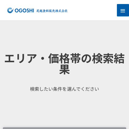
内
メ
容
を
イ
ス
キ
ン
ッ
プ
メ
ニ
エリア・価格帯の検索結
ュ
果
ー
検索したい条件を選んでください