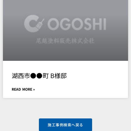
湖西市●●町 B様邸
READ MORE »
施工事例検索へ戻る