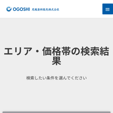
内
メ
容
を
イ
ス
キ
ン
ッ
プ
メ
ニ
エリア・価格帯の検索結
ュ
果
ー
検索したい条件を選んでください