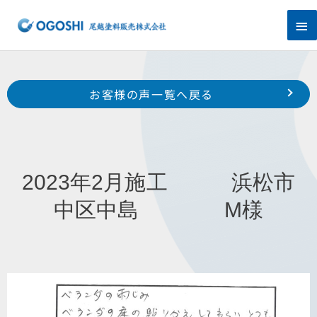
内
メ
容
を
イ
ス
キ
ン
Prev
ッ
前のお客様の声へ
次のお客様の声へ
お客様の声一覧へ戻る
プ
メ
2023年2月施工 浜松市南区白羽町 Y様
2023年4月施工 浜松市東区安新町 K様
ニ
ュ
2023年2月施工 浜松市
ー
中区中島 M様