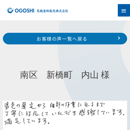
内
メ
容
を
イ
ス
キ
ン
Prev
ッ
前のお客様の声へ
次のお客様の声へ
お客様の声一覧へ戻る
プ
メ
東区 市野町 T 様
中区 泉町 豊田 様
ニ
ュ
南区 新橋町 内山 様
ー