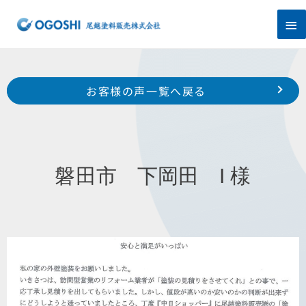
内
メ
容
を
イ
ス
キ
ン
Prev
ッ
前のお客様の声へ
次のお客様の声へ
お客様の声一覧へ戻る
プ
メ
南区 新橋町 H 様
磐田市 掛塚 S 様
ニ
ュ
磐田市 下岡田 I 様
ー