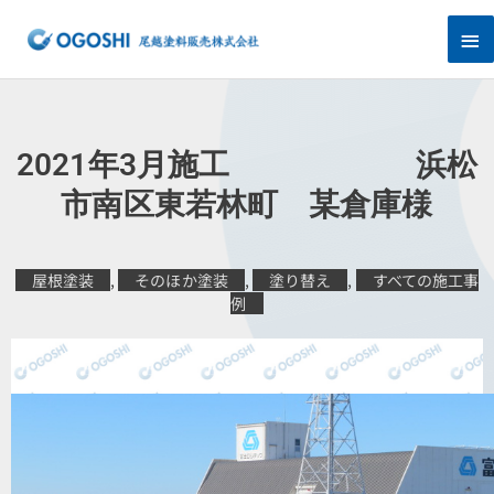
内
メ
容
を
イ
ス
キ
ン
ッ
プ
メ
2021年3月施工 浜松
ニ
市南区東若林町 某倉庫様
ュ
屋根塗装
,
そのほか塗装
,
塗り替え
,
すべての施工事
ー
例