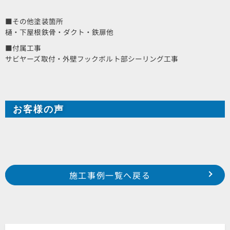
■その他塗装箇所
樋・下屋根鉄骨・ダクト・鉄扉他
■付属工事
サビヤーズ取付・外壁フックボルト部シーリング工事
お客様の声
Prev
前の事例へ
次の事例へ
施工事例一覧へ戻る
2021年5月施工 浜松市南区白羽町 H様邸
2021年5月施工 浜松市北区東三方町 I様コンテナ