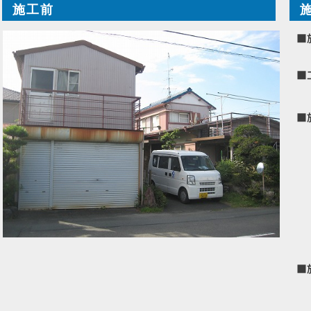
施工前
■
■
■
■