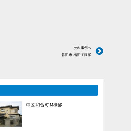
Next
次の事例へ
磐田市 福田 T様邸
中区 和合町 M様邸