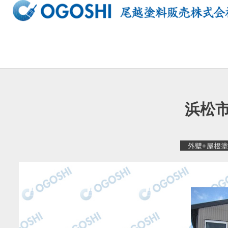
内
容
を
ス
キ
ッ
プ
浜松市
外壁+屋根