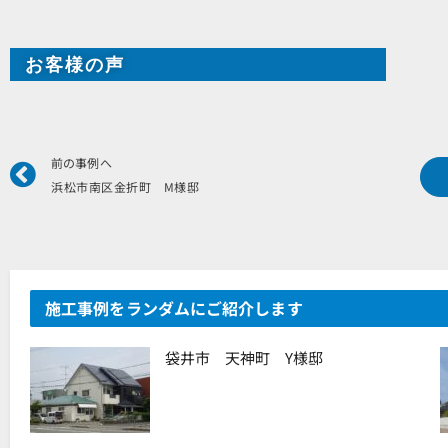
お客様の声
Prev
前の事例へ
浜松市南区金折町 M様邸
施工事例をランダムにご紹介します
袋井市 天神町 Y様邸