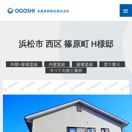
内
メ
容
を
イ
ス
キ
ン
ッ
プ
メ
浜松市 西区 篠原町 H様邸
ニ
ュ
外壁+屋根塗装
,
外壁塗装
,
屋根塗装
,
塗り替え
,
すべての施工事例
ー