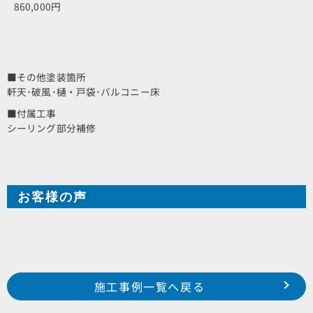
860,000円
■その他塗装箇所
軒天･破風･樋・戸袋･バルコニー床
■付属工事
シーリング部分補修
お客様の声
Prev
前の事例へ
次の事例へ
施工事例一覧へ戻る
浜松市 南区 白羽町 Y様邸
浜松市 東区 中郡町 M様邸