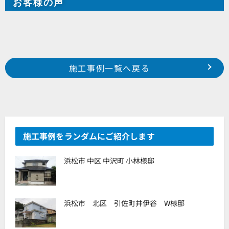
お客様の声
Prev
前の事例へ
次の事例へ
施工事例一覧へ戻る
磐田市 海老塚 H様邸
浜松市中区 寺島町 金丸様邸
施工事例をランダムにご紹介します
浜松市 中区 中沢町 小林様邸
浜松市 北区 引佐町井伊谷 W様邸