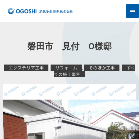
内
メ
容
を
イ
ス
キ
ン
ッ
プ
メ
磐田市 見付 O様邸
ニ
ュ
エクステリア工事
,
リフォーム
,
そのほか工事
,
すべ
ての施工事例
ー