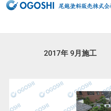
内
容
を
ス
キ
ッ
プ
2017年 9月