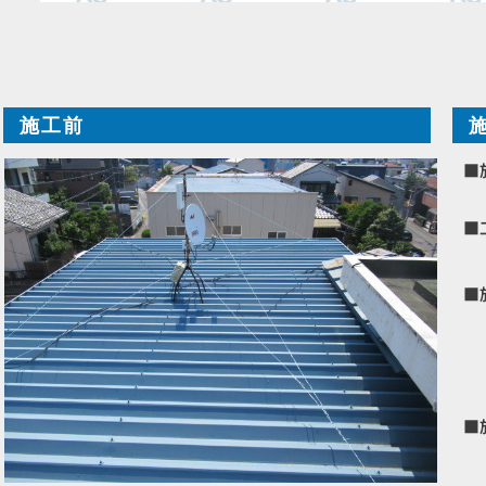
施工前
■
■
■
■