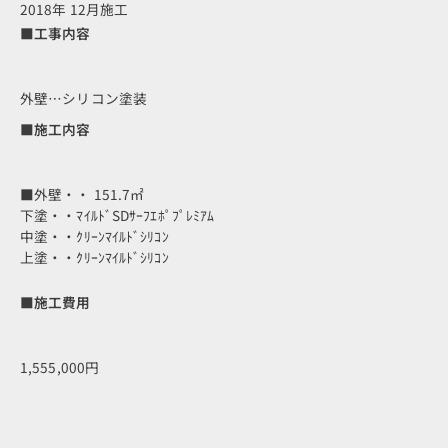
2018年 12月施工
■工事内容
外壁…シリコン塗装
■施工内容
■外壁・・ 151.7㎡
下塗・・ﾏｲﾙﾄﾞSDｻｰﾌｴﾎﾟﾌﾟﾚﾐｱﾑ
中塗・・ｸﾘｰﾝﾏｲﾙﾄﾞｼﾘｺﾝ
上塗・・ｸﾘｰﾝﾏｲﾙﾄﾞｼﾘｺﾝ
■施工費用
1,555,000円