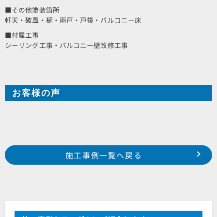
■その他塗装箇所
軒天・破風・樋・雨戸・戸袋・バルコニー床
■付属工事
シーリング工事・バルコニー壁改修工事
お客様の声
Prev
前の事例へ
次の事例へ
施工事例一覧へ戻る
2018年 12月施工 浜松市西区入野町 O様邸
2018年 12月施工 浜松市北区根洗町 H様邸