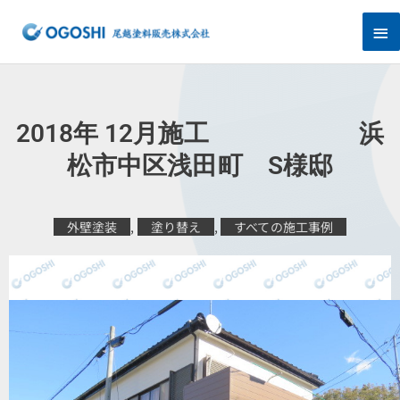
内
メ
容
を
イ
ス
キ
ン
ッ
プ
メ
2018年 12月施工 浜
ニ
松市中区浅田町 S様邸
ュ
外壁塗装
,
塗り替え
,
すべての施工事例
ー