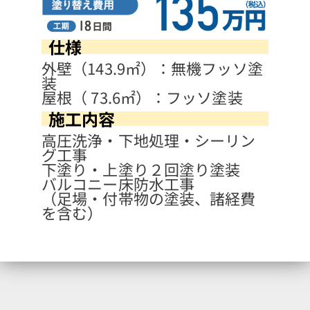
仕様
外壁（143.9㎡）：無機フッソ塗
装
屋根（ 73.6㎡）：フッソ塗装
施工内容
高圧洗浄・下地処理・シーリン
グ工事
下塗り・上塗り２回塗り塗装
バルコニー床防水工事
（足場・付帯物の塗装、諸経費
を含む）