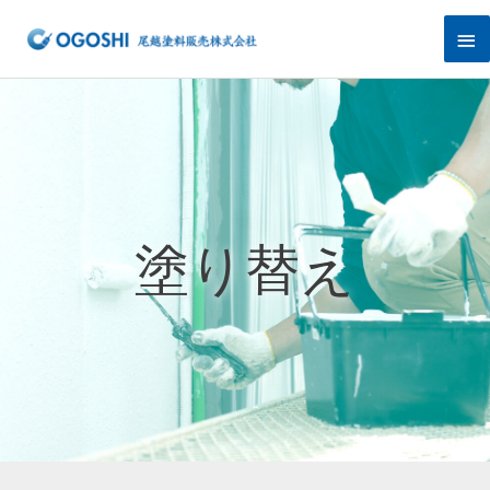
内
メ
容
を
イ
ス
キ
ン
ッ
プ
メ
ニ
ュ
塗り替え
ー