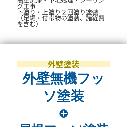
グ工事
下塗り・上塗り２回塗り塗装
（足場・付帯物の塗装、諸経費
を含む）
外壁塗装
外壁無機フッ
ソ塗装