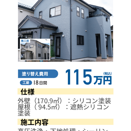
仕様
外壁（170.9㎡）：シリコン塗装
屋根（ 94.5㎡）：遮熱シリコン
塗装
施工内容
高圧洗浄・下地処理・シーリン